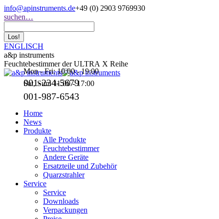
Zum
info@apinstruments.de
+49 (0) 2903 9769930
Inhalt
Search:
suchen…
springen
ENGLISCH
a&p instruments
Feuchtebestimmer der ULTRA X Reihe
Mon - Fri: 10:00 - 19:00
001-234-5679
Sat, Sun: 11:00 - 17:00
001-987-6543
Home
News
Produkte
Alle Produkte
Feuchtebestimmer
Andere Geräte
Ersatzteile und Zubehör
Quarzstrahler
Service
Service
Downloads
Verpackungen
Preise