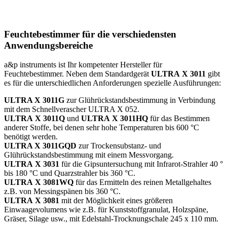
Feuchtebestimmer für die verschiedensten
Anwendungsbereiche
a&p instruments ist Ihr kompetenter Hersteller für
Feuchtebestimmer. Neben dem Standardgerät
ULTRA X 3011
gibt
es für die unterschiedlichen Anforderungen spezielle Ausführungen:
ULTRA X 3011G
zur Glührückstandsbestimmung in Verbindung
mit dem Schnellverascher ULTRA X 052.
ULTRA X 3011Q
und
ULTRA X 3011HQ
für das Bestimmen
anderer Stoffe, bei denen sehr hohe Temperaturen bis 600 °C
benötigt werden.
ULTRA X 3011GQD
zur Trockensubstanz- und
Glührückstandsbestimmung mit einem Messvorgang.
ULTRA X 3031
für die Gipsuntersuchung mit Infrarot-Strahler 40 °
bis 180 °C und Quarzstrahler bis 360 °C.
ULTRA X 3081WQ
für das Ermitteln des reinen Metallgehaltes
z.B. von Messingspänen bis 360 °C.
ULTRA X 3081
mit der Möglichkeit eines größeren
Einwaagevolumens wie z.B. für Kunststoffgranulat, Holzspäne,
Gräser, Silage usw., mit Edelstahl-Trocknungschale 245 x 110 mm.