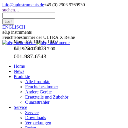
Zum
info@apinstruments.de
+49 (0) 2903 9769930
Inhalt
Search:
suchen…
springen
ENGLISCH
a&p instruments
Feuchtebestimmer der ULTRA X Reihe
Mon - Fri: 10:00 - 19:00
001-234-5679
Sat, Sun: 11:00 - 17:00
001-987-6543
Home
News
Produkte
Alle Produkte
Feuchtebestimmer
Andere Geräte
Ersatzteile und Zubehör
Quarzstrahler
Service
Service
Downloads
Verpackungen
Preise