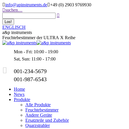
Zum
info@apinstruments.de
+49 (0) 2903 9769930
Inhalt
Search:
suchen…
springen
ENGLISCH
a&p instruments
Feuchtebestimmer der ULTRA X Reihe
Mon - Fri: 10:00 - 19:00
Sat, Sun: 11:00 - 17:00
001-234-5679
001-987-6543
Home
News
Produkte
Alle Produkte
Feuchtebestimmer
Andere Geräte
Ersatzteile und Zubehör
Quarzstrahler