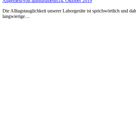
Allgemein
Von
apinstruments
14. Oktober 2019
Die Alltagstauglichkeit unserer Laborgeräte ist sprichwörtlich und d
langwierige…