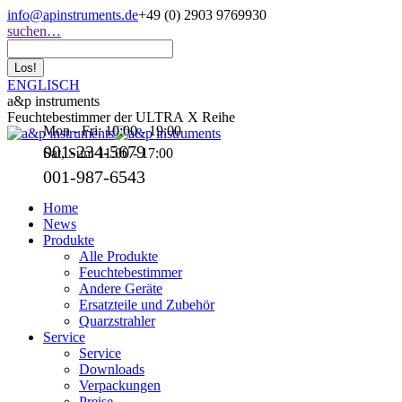
Zum
info@apinstruments.de
+49 (0) 2903 9769930
Inhalt
Search:
suchen…
springen
ENGLISCH
a&p instruments
Feuchtebestimmer der ULTRA X Reihe
Mon - Fri: 10:00 - 19:00
001-234-5679
Sat, Sun: 11:00 - 17:00
001-987-6543
Home
News
Produkte
Alle Produkte
Feuchtebestimmer
Andere Geräte
Ersatzteile und Zubehör
Quarzstrahler
Service
Service
Downloads
Verpackungen
Preise