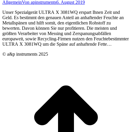
Allgemein
Von
apinstruments
6. August 2019
Unser Spezialgerät ULTRA X 3081WQ erspart Ihnen Zeit und
Geld. Es bestimmt den genauen Anteil an anhaftender Feuchte an
Metallspänen und hilft somit, den eigentlichen Rohstoff zu
bewerten. Davon können Sie nur profitieren. Die meisten und
größten Verarbeiter von Messing und Zerspanungsabfällen
europaweit, sowie Recycling-Firmen nutzen den Feuchtebestimmter
ULTRA X 3081WQ um die Späne auf anhaftende Fette…
© a&p instruments 2025
t
T