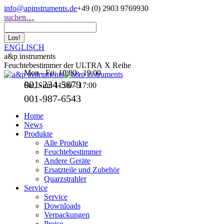
Zum
info@apinstruments.de
+49 (0) 2903 9769930
Inhalt
Search:
suchen…
springen
ENGLISCH
a&p instruments
Feuchtebestimmer der ULTRA X Reihe
Mon - Fri: 10:00 - 19:00
001-234-5679
Sat, Sun: 11:00 - 17:00
001-987-6543
Home
News
Produkte
Alle Produkte
Feuchtebestimmer
Andere Geräte
Ersatzteile und Zubehör
Quarzstrahler
Service
Service
Downloads
Verpackungen
Preise